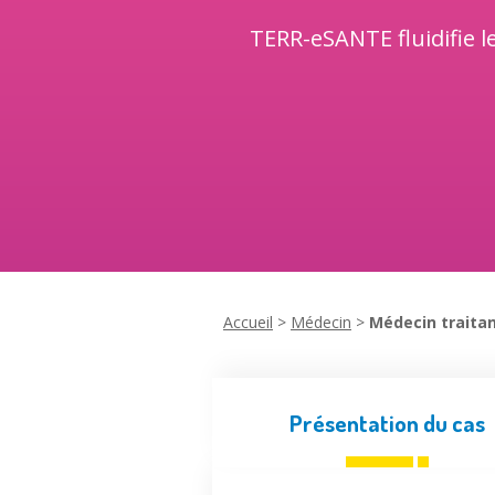
TERR-eSANTE fluidifie l
Accueil
>
Médecin
>
Médecin traita
Présentation du cas