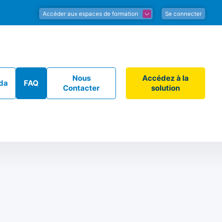
Accéder aux espaces de formation
Se connecter
Nous
Accédez à la
da
FAQ
Contacter
solution