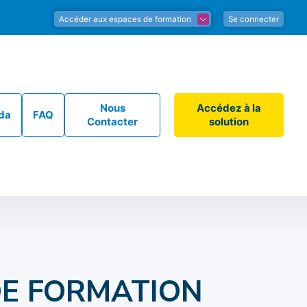
Accéder aux espaces de formation
Se connecter
Nous
Accédez à la
da
FAQ
Contacter
solution
DE FORMATION