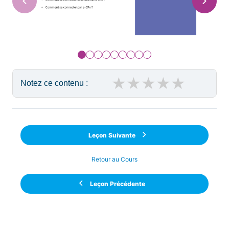
★
★
★
★
★
Notez ce contenu :
Leçon Suivante
Retour au Cours
Leçon Précédente