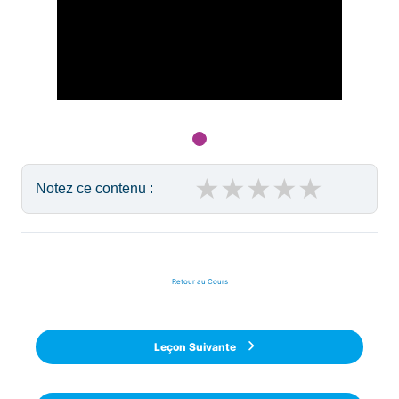
★
★
★
★
★
Notez ce contenu :
Retour au Cours
Leçon Suivante