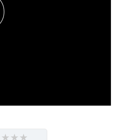
★
★
★
★