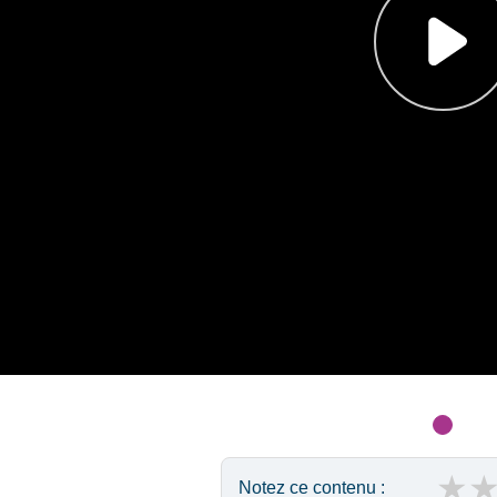
★
Notez ce contenu :