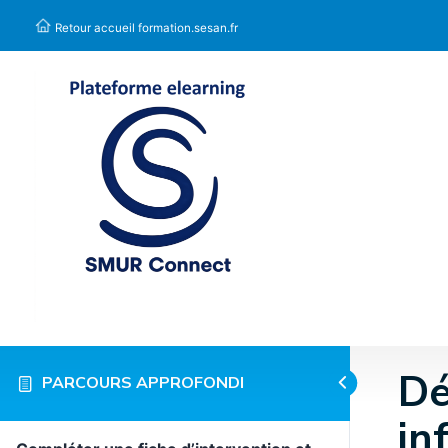
Panneau de gestion des cookies
Retour accueil formation.sesan.fr
Dé
PARCOURS APPROFONDI
in