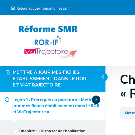
Panneau de gestion des cookies
Retour accueil formation.sesan.fr
METTRE À JOUR MES FICHES
Ch
ÉTABLISSEMENT DANS LE ROR
ET VIATRAJECTOIRE
« 
Leçon 1 : Prérequis au parcours «Mettre à
jour mes fiches établissement dans le ROR
et ViaTrajectoire » ​
Mettr
Chapitre 1 : Disposer de l’habilitation