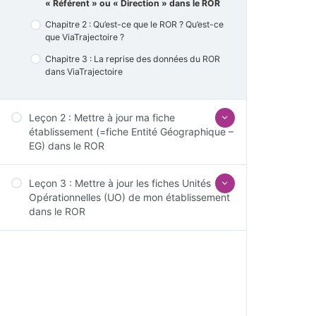
« Référent » ou « Direction » dans le ROR
Chapitre 2 : Qu’est-ce que le ROR ? Qu’est-ce
que ViaTrajectoire ? ​
Chapitre 3 : La reprise des données du ROR
dans ViaTrajectoire​
Leçon 2 : Mettre à jour ma fiche
établissement (=fiche Entité Géographique –
EG) dans le ROR
Leçon 3 : Mettre à jour les fiches Unités
Chapitre 1 : Quelles données mettre à jour en
Opérationnelles (UO) de mon établissement
priorité dans la fiche Entité Géographique
dans le ROR
(EG) ?
Chapitre 2 : Comment mettre à jour des
données dans la fiche Entité Géographique
Chapitre 1 : Quelles données mettre à jour en
(EG) depuis l’onglet Répertoire ?​
priorité dans les fiches Unités
Opérationnelles (UO) ?
Chapitre 2 : Comment mettre à jour des
données dans les fiches Unités