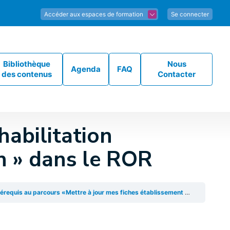
Accéder aux espaces de formation
Se connecter
Bibliothèque
Nous
Agenda
FAQ
des contenus
Contacter
habilitation
on » dans le ROR
uis au parcours «Mettre à jour mes fiches établissement dans le ROR et ViaTrajectoire » ​