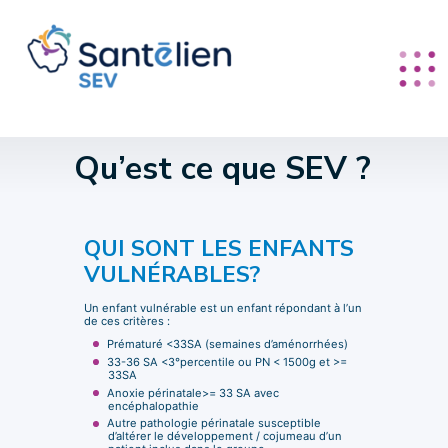
Panneau de gestion des cookies
Qu’est ce que SEV ?
QUI SONT LES ENFANTS
VULNÉRABLES?
Un enfant vulnérable est un enfant répondant à l’un
de ces critères :
Prématuré <33SA (semaines d’aménorrhées)
33-36 SA <3°percentile ou PN < 1500g et >=
33SA
Anoxie périnatale>= 33 SA avec
encéphalopathie
Autre pathologie périnatale susceptible
d’altérer le développement / cojumeau d’un