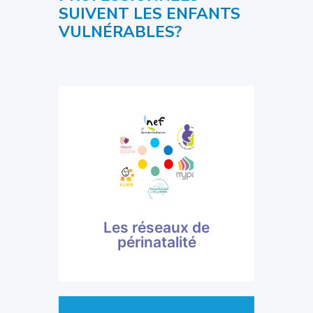
SUIVENT LES ENFANTS
VULNÉRABLES?
territoire
enfants vulnérables de leur
Garantissent le bon suivi des
pédiatriques
coordinateurs
coordinateurs et des
Les réseaux de
Des médecins
périnatalité