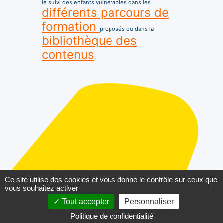
le suivi des enfants vulnérables
dans les
différents parcours de
formation
proposés ou dans la
bibliothèque des
contenus
.
Ce site utilise des cookies et vous donne le contrôle sur ceux que
vous souhaitez activer
Tout accepter
Personnaliser
2022©SESAN
Politique de confidentialité
Vos suggestions
Mentions légales