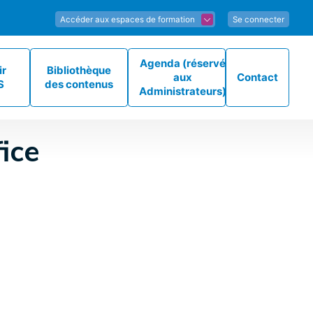
Accéder aux espaces de formation
Se connecter
Agenda (réservé
ir
Bibliothèque
aux
Contact
S
des contenus
Administrateurs)
ice