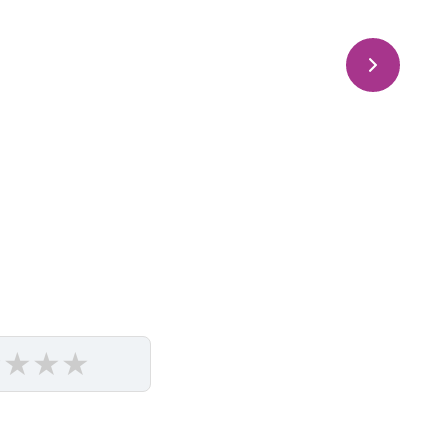
★
★
★
★