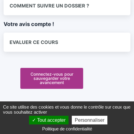
COMMENT SUIVRE UN DOSSIER ?
Votre avis compte !
EVALUER CE COURS
Connectez-vous pour
sauvegarder votre
avancement
Ce site utilise des cookies et vous donne le contrôle sur ceux que
vous souhaitez activer
Tout accepter
Personnaliser
Panneau de gestion des cookies
2022©SESAN
Politique de confidentialité
Vos suggestions
Mentions légales