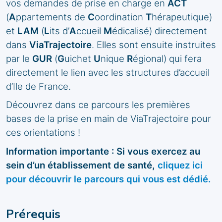
vos demandes de prise en charge en
ACT
(
A
ppartements de
C
oordination
T
hérapeutique)
et
LAM
(
L
its d’
A
ccueil
M
édicalisé) directement
dans
ViaTrajectoire
. Elles sont ensuite instruites
par le
GUR
(
G
uichet
U
nique
R
égional) qui fera
directement le lien avec les structures d’accueil
d’Ile de France.
Découvrez dans ce parcours les premières
bases de la prise en main de ViaTrajectoire pour
ces orientations !
Information importante : Si vous exercez au
sein d’un établissement de santé,
cliquez ici
pour découvrir le parcours qui vous est dédié.
Prérequis